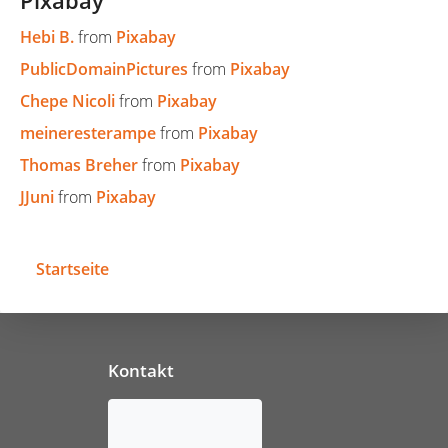
Pixabay
Hebi B.
from
Pixabay
PublicDomainPictures
from
Pixabay
Chepe Nicoli
from
Pixabay
meineresterampe
from
Pixabay
Thomas Breher
from
Pixabay
JJuni
from
Pixabay
Startseite
Kontakt