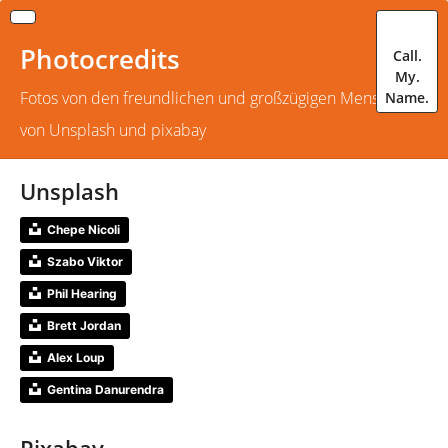
Photocredits
Call.
My.
Fotos von den freundlichen und großzügigen Menschen
Name.
von Unsplash und pixabay
Unsplash
Chepe Nicoli
Szabo Viktor
Phil Hearing
Brett Jordan
Alex Loup
Gentina Danurendra