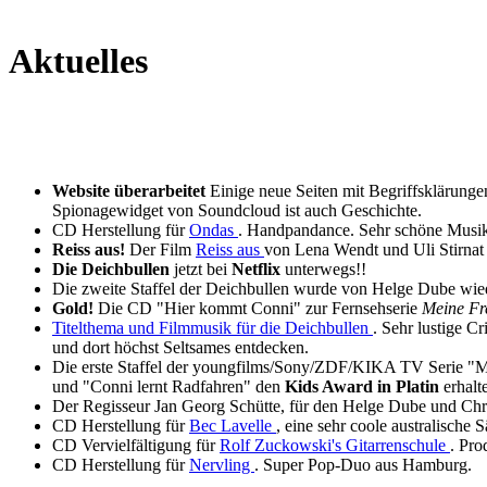
Aktuelles
Website überarbeitet
Einige neue Seiten mit Begriffsklärunge
Spionagewidget von Soundcloud ist auch Geschichte.
CD Herstellung für
Ondas
. Handpandance. Sehr schöne Musik
Reiss aus!
Der Film
Reiss aus
von Lena Wendt und Uli Stirnat 
Die Deichbullen
jetzt bei
Netflix
unterwegs!!
Die zweite Staffel der Deichbullen wurde von Helge Dube wie
Gold!
Die CD "Hier kommt Conni" zur Fernsehserie
Meine Fr
Titelthema und Filmmusik für die Deichbullen
. Sehr lustige 
und dort höchst Seltsames entdecken.
Die erste Staffel der youngfilms/Sony/ZDF/KIKA TV Serie "M
und "Conni lernt Radfahren" den
Kids Award in Platin
erhalt
Der Regisseur Jan Georg Schütte, für den Helge Dube und Chris
CD Herstellung für
Bec Lavelle
, eine sehr coole australische 
CD Vervielfältigung für
Rolf Zuckowski's Gitarrenschule
. Pro
CD Herstellung für
Nervling
. Super Pop-Duo aus Hamburg.