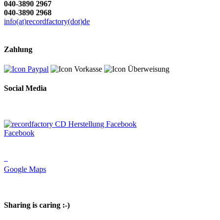
040-3890 2967
040-3890 2968
info(at)recordfactory(dot)de
Zahlung
Social Media
Facebook
Google Maps
Sharing is caring :-)